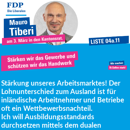
Stärkung unseres Arbeitsmarktes! Der
Lohnunterschied zum Ausland ist für
inländische Arbeitnehmer und Betriebe
oft ein Wettbewerbsnachteil.
Ich will Ausbildungsstandards
durchsetzen mittels dem dualen